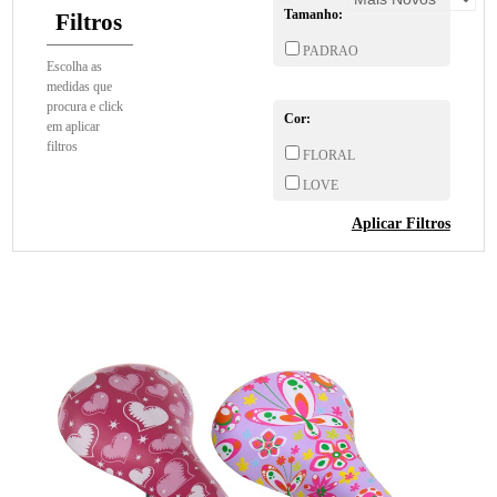
Tamanho:
Filtros
PADRAO
Escolha as
medidas que
procura e click
Cor:
em aplicar
filtros
FLORAL
LOVE
Aplicar Filtros