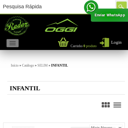
Enviar WhatsApp
Login
Carrinho
0
produto
Início
»
Catálogo
»
SELIM
»
INFANTIL
INFANTIL