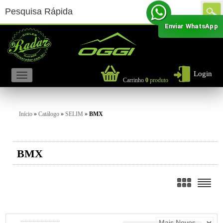
Enviar WhatsApp
Login
Carrinho
0
produto
Início
»
Catálogo
»
SELIM
»
BMX
BMX