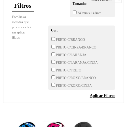
Tamanho:
Filtros
240mm x 145mm
Escolha as
medidas que
procura e click
Cor:
em aplicar
filtros
PRETO C/BRANCO
PRETO C/CINZA/BRANCO
PRETO C/LARANJA
PRETO C/LARANJA/CINZA
PRETO C/PRETO
PRETO C/ROXO/BRANCO
PRETO C/ROXO/CINZA
PRETO C/VERDE
Aplicar Filtros
PRETO C/VERDE NEON/CINZA
PRETO C/VERMELHO
PRETO C/VERMELHO/CINZA