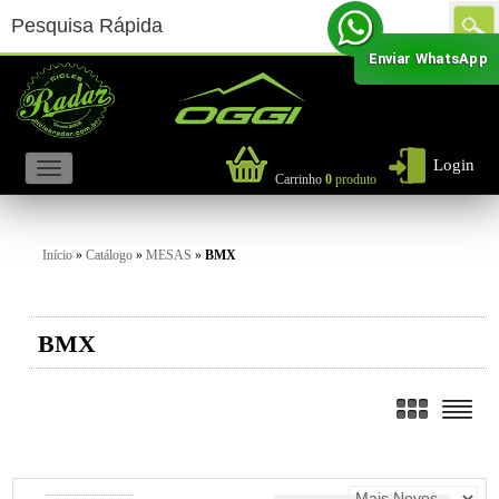
Enviar WhatsApp
Login
Carrinho
0
produto
Início
»
Catálogo
»
MESAS
»
BMX
BMX