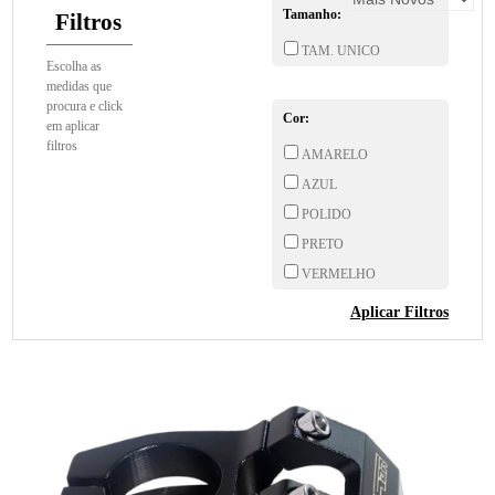
Tamanho:
Filtros
TAM. UNICO
Escolha as
medidas que
procura e click
Cor:
em aplicar
filtros
AMARELO
AZUL
POLIDO
PRETO
VERMELHO
Aplicar Filtros