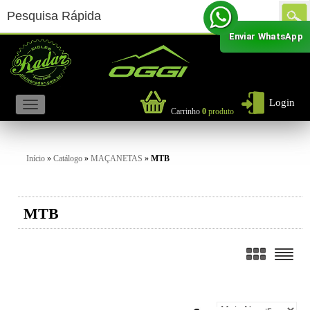
Enviar WhatsApp
Login
Carrinho
0
produto
Início
»
Catálogo
»
MAÇANETAS
»
MTB
MTB