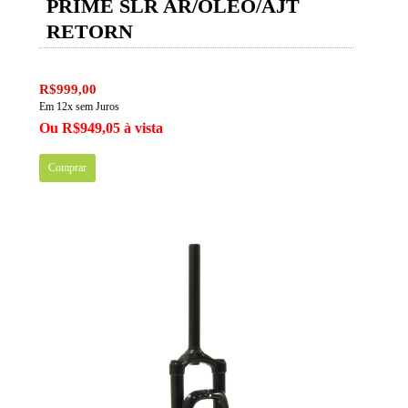
PRIME SLR AR/OLEO/AJT
RETORN
R$999,00
Em 12x sem Juros
Ou R$949,05 à vista
Comprar