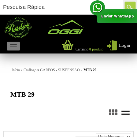
Enviar WhatsApp
Login
Carrinho
0
produto
Início
»
Catálogo
»
GARFOS - SUSPENSAO
»
MTB 29
MTB 29