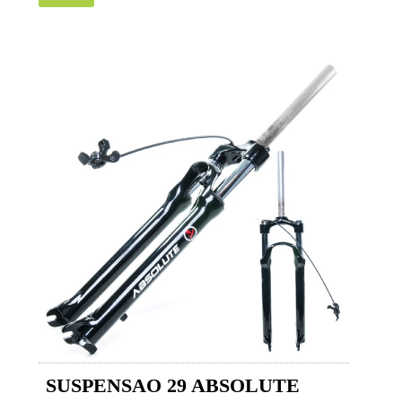
SUSPENSAO 29 ABSOLUTE