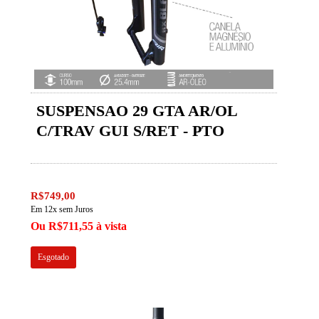
SUSPENSAO 29 GTA AR/OL
C/TRAV GUI S/RET - PTO
R$749,00
Em 12x sem Juros
Ou R$711,55 à vista
Esgotado