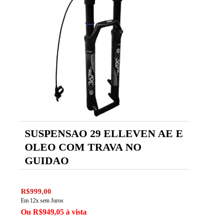
SUSPENSAO 29 ELLEVEN AE E
OLEO COM TRAVA NO
GUIDAO
R$999,00
Em 12x sem Juros
Ou R$949,05 à vista