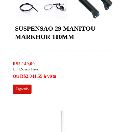
SUSPENSAO 29 MANITOU
MARKHOR 100MM
R$2.149,00
Em 12x sem Juros
Ou R$2.041,55 à vista
Esgotado