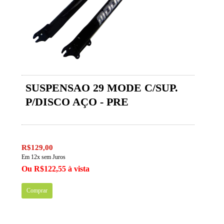
SUSPENSAO 29 MODE C/SUP.
P/DISCO AÇO - PRE
R$129,00
Em 12x sem Juros
Ou R$122,55 à vista
Comprar