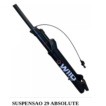
SUSPENSAO 29 ABSOLUTE