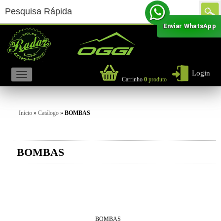
Enviar WhatsApp
Login
Carrinho
0
produto
Início
»
Catálogo
»
BOMBAS
BOMBAS
BOMBAS