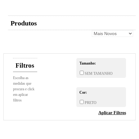
Produtos
Tamanho:
Filtros
SEM TAMANHO
Escolha as
medidas que
procura e click
Cor:
em aplicar
filtros
PRETO
Aplicar Filtros