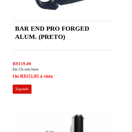
BAR END PRO FORGED
ALUM. (PRETO)
R$159,00
Em 12x sem Juros
Ou R$151,05 à vista
Esgotado