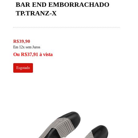
BAR END EMBORRACHADO
TP.TRANZ-X
R$39,90
Em 12x sem Juros
Ou R$37,91 à vista
Esgotado