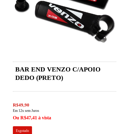
BAR END VENZO C/APOIO
DEDO (PRETO)
R$49,90
Em 12x sem Juros
Ou R$47,41 à vista
Esgotado