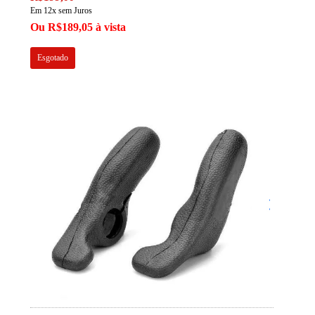
Em 12x sem Juros
Ou R$189,05 à vista
Esgotado