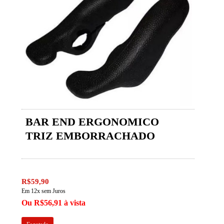
BAR END ERGONOMICO
TRIZ EMBORRACHADO
R$59,90
Em 12x sem Juros
Ou R$56,91 à vista