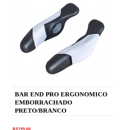
BAR END PRO ERGONOMICO
EMBORRACHADO
PRETO/BRANCO
R$199,00