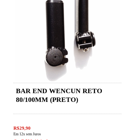
BAR END WENCUN RETO
80/100MM (PRETO)
R$29,90
Em 12x sem Juros