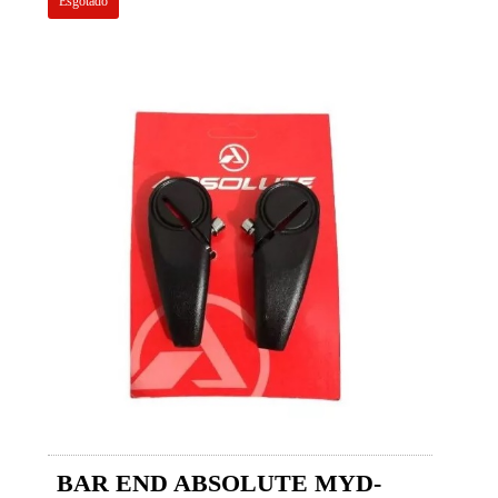
Esgotado
BAR END ABSOLUTE MYD-